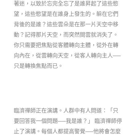
著迷，以致於忘完全忘了是誰昇起了這些慾
望，這些慾望是在誰身上發生的。躲在它們
背後的是誰？這些雲朵是在那一片天空中移
動？記得那片天空，而突然間雲就消失了。
你只需要把焦點從客體轉向主體，從外在轉
向內在，從雲轉向天空，從客人轉向主人──
只是轉換焦點而已。
臨濟禪師正在演講。人群中有人問道：「只
要回答我一個問題──我是誰？」 臨濟禪師停
止了演講。每個人都提高警覺──他將會怎麼