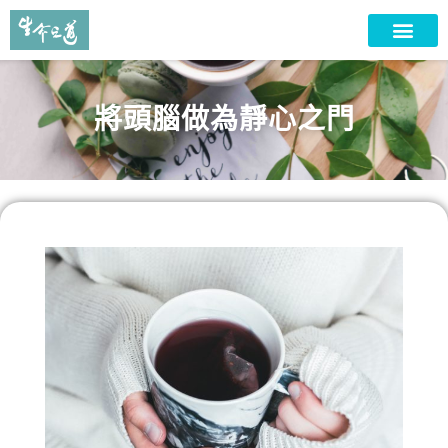
將頭腦做為靜心之門