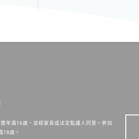
明
心需年滿16歲，並經家長或法定監護人同意。參加
滿18歲。