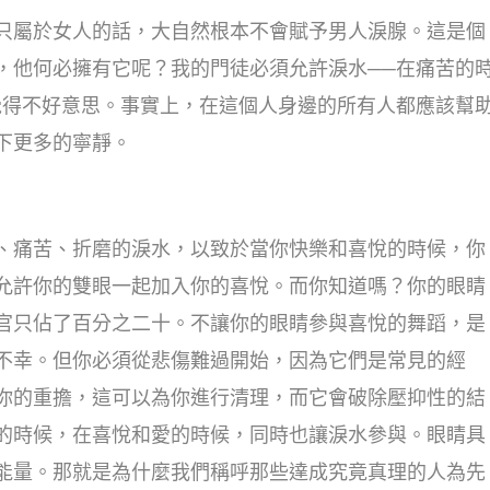
只屬於女人的話，大自然根本不會賦予男人淚腺。這是個
，他何必擁有它呢？我的門徒必須允許淚水──在痛苦的
覺得不好意思。事實上，在這個人身邊的所有人都應該幫
下更多的寧靜。
、痛苦、折磨的淚水，以致於當你快樂和喜悅的時候，你
允許你的雙眼一起加入你的喜悅。而你知道嗎？你的眼睛
官只佔了百分之二十。不讓你的眼睛參與喜悅的舞蹈，是
不幸。但你必須從悲傷難過開始，因為它們是常見的經
你的重擔，這可以為你進行清理，而它會破除壓抑性的結
的時候，在喜悅和愛的時候，同時也讓淚水參與。眼睛具
能量。那就是為什麼我們稱呼那些達成究竟真理的人為先