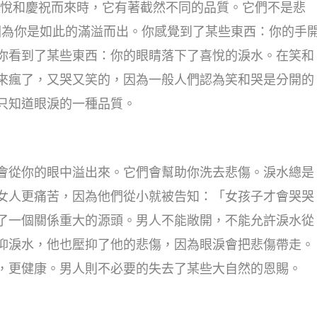
喜悅和慶祝而來時，它有著截然不同的品質。它們不是悲
因為你是如此的滿溢而出。你感覺到了某些東西：你的手
你看到了某些東西：你的眼睛落下了喜悅的淚水。在笑和
來瘋了，又哭又笑的，因為一般人們認為笑和哭是分開的
只知道眼淚的一種品質。
會從你的眼中溢出來。它們會幫助你洗去悲傷。淚水總是
女人更痛苦，因為他們從小就被告知：「女孩子才會哭哭
了一個關係重大的源頭。男人不能敞開，不能允許淚水從
抑淚水，他也壓抑了他的悲傷，因為眼淚會把悲傷帶走。
，更健康。男人則不必要的失去了某些大自然的恩賜。