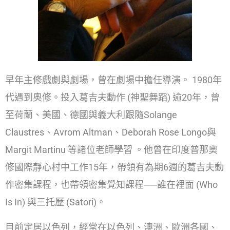
早年主修戲劇與劇場，曾在劇場中擔任導演。 1980年
代遇到奧修。投入葛吉夫動作 (神聖舞蹈) 逾20年，曾
至荷蘭、美國、德國與義大利跟隨Solange
Claustres、Avrom Altman、Deborah Rose Longo與
Margit Martinu 等諸位老師學習 。他曾在印度普那奧
修國際靜心村中工作15年，帶領有為期6週的葛吉夫動
作密集課程，也帶領密集覺知課程──誰在裡面 (Who
Is In) 與三托歷 (Satori)。
目前定居以色列，經常在以色列、澳洲、歐洲各國、