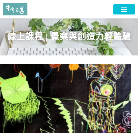
線上課程 | 覺察與創造⼒輕體驗