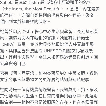
Suhela 是其於 Osho 靜⼼體系中所被賦予的名字
（the Inner, the Most Beautiful），意指「內在最美
的存在」，亦源⾃其長期的學習與內在經驗，象徵⼀
種回到本質與覺察的狀態。
她曾於印度 Osho 靜⼼中⼼⽣活與學習，長期探索覺
察、創造⼒與內在轉化的實踐。她擁有藝術碩⼠
（MFA）背景，並於世界多地舉辦個⼈裝置藝術展
覽，其作品曾於法國的 UNESCO 相關⽂化場域展
出。其創作與教學，關注⼈如何透過覺察與創造，回
到真實的⾃⼰。
著有《阿卡西密語：動物靈魂契約》中英⽂版，透過
⽂字分享⼈與動物之間更深層的感知與連結經驗。
她同時是⼀位有機農場經營者，長期與⾺、狗、貓及
其他動物共同⽣活。在⽇常的陪伴與觀察中，她逐漸
體會到——動物不只是被照顧的存在，也在某種層⾯