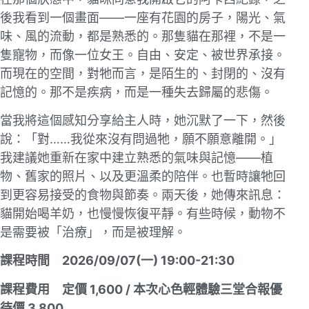
後我看到⼀個畫⾯——⼀座有花園的房⼦，陽光、氣
味、風的流動，都是熟悉的。那隻貓在那裡，不是⼀
隻寵物，⽽像⼀位女王。⾃由、安定、被世界承接。
⽽現在的空間，對牠⽽⾔，是陌⽣的、封閉的、沒有
記憶的。那不是疾病，⽽是⼀種失去歸屬的悲傷。
當我將這個感知分享給主⼈時，她沉默了⼀下，然後
說：「對……我從來沒有問過牠，願不願意離開。」
我建議她重新在家中建⽴熟悉的氣味與記憶——植
物、舊家的照⽚、以及更溫柔的陪伴。也暫時讓牠回
到更容易接受的食物與節奏。兩天後，她傳來訊息：
貓開始喝⽺奶，也慢慢恢復平靜。有些時候，動物不
是需要被「治療」，⽽是被理解。
課程時間 2026/09/07(一) 19:00-21:30
課程費用 定價 1,600 / 本次心色輕體驗三堂合報優
待價 3.800