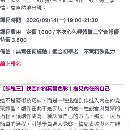
到⼀種與⾃⼰⼀致的狀態。⽽當內在⼀致，有些事
情，會⾃然地出現。
課程時間 2026/09/14(一) 19:00-21:30
課程費用 定價 1,600 / 本次心色輕體驗三堂合報優
待價 3.800
備註：無需任何經驗｜適合初學者｜不需特殊能⼒
線上報名
【課程三】找回你的真實⾊彩｜看⾒內在的⾃⼰
這不是藝術技巧課，⽽是⼀種透過創作進入內在的覺
察練習。創作在此不是表現，⽽是⼀種觀看與覺察的
過程。讓創作成為⼀種認識⾃⼰的⽅式。那麼，透過
簡單的過程，引導學員進入覺察、情緒表達與內在觀