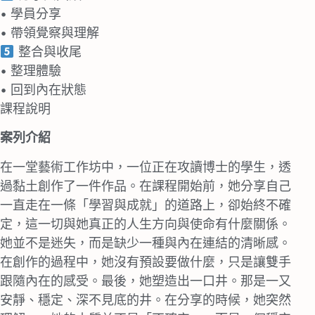
• 學員分享
• 帶領覺察與理解
整合與收尾
• 整理體驗
• 回到內在狀態
課程說明
案列介紹
在⼀堂藝術⼯作坊中，⼀位正在攻讀博⼠的學⽣，透
過黏⼟創作了⼀件作品。在課程開始前，她分享⾃⼰
⼀直⾛在⼀條「學習與成就」的道路上，卻始終不確
定，這⼀切與她真正的⼈⽣⽅向與使命有什麼關係。
她並不是迷失，⽽是缺少⼀種與內在連結的清晰感。
在創作的過程中，她沒有預設要做什麼，只是讓雙⼿
跟隨內在的感受。最後，她塑造出⼀口井。那是⼀⼜
安靜、穩定、深不⾒底的井。在分享的時候，她突然