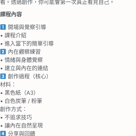
看。透過創作，你可能會第⼀次真正看⾒⾃⼰。
課程內容
開場與覺察引導
• 課程介紹
• 進入當下的簡單引導
內在觀察練習
• 情緒與身體覺察
• 建⽴與內在的連結
創作過程（核⼼）
材料：
• ⿊⾊紙（A3）
• ⽩⾊炭筆 / 粉筆
創作⽅式：
• 不追求技巧
• 讓內在⾃然呈現
分享與回饋