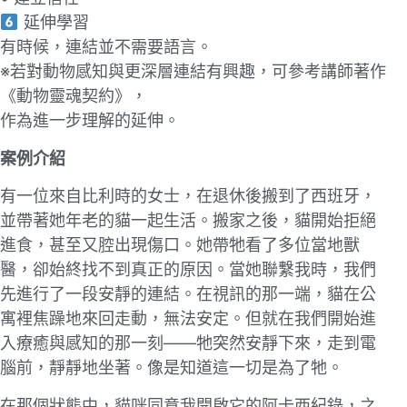
延伸學習
有時候，連結並不需要語⾔。
※若對動物感知與更深層連結有興趣，可參考講師著作
《動物靈魂契約》，
作為進⼀步理解的延伸。
案例介紹
有⼀位來⾃比利時的女⼠，在退休後搬到了西班牙，
並帶著她年⽼的貓⼀起⽣活。搬家之後，貓開始拒絕
進食，甚至⼜腔出現傷口。她帶牠看了多位當地獸
醫，卻始終找不到真正的原因。當她聯繫我時，我們
先進⾏了⼀段安靜的連結。在視訊的那⼀端，貓在公
寓裡焦躁地來回⾛動，無法安定。但就在我們開始進
入療癒與感知的那⼀刻——牠突然安靜下來，⾛到電
腦前，靜靜地坐著。像是知道這⼀切是為了牠。
在那個狀態中，貓咪同意我開啟它的阿卡西紀錄，之