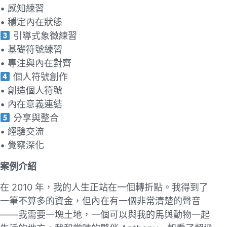
• 感知練習
• 穩定內在狀態
引導式象徵練習
• 基礎符號練習
• 專注與內在對齊
個⼈符號創作
• 創造個⼈符號
• 內在意義連結
分享與整合
• 經驗交流
• 覺察深化
案例介紹
在 2010 年，我的⼈⽣正站在⼀個轉折點。我得到了
⼀筆不算多的資⾦，但內在有⼀個非常清楚的聲⾳
——我需要⼀塊⼟地，⼀個可以與我的⾺與動物⼀起