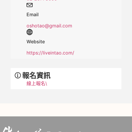
Email
oshotao@gmail.com
Website
https://liveintao.com/
報名資訊
線上報名\