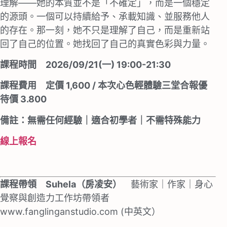
理解——她的本質並不是「不確定」，⽽是⼀個穩定
的源頭。⼀個可以持續給予、承載知識、並服務他⼈
的存在。那⼀刻，她不只是理解了⾃⼰，⽽是重新站
回了⾃⼰的位置。她找回了⾃⼰的真實⾊彩與⼒量。
課程時間 2026/09/21(一) 19:00-21:30
課程費用 定價 1,600 / 本次心色輕體驗三堂合報優
待價 3.800
備註：無需任何經驗｜適合初學者｜不需特殊能⼒
線上報名
課程帶領 Suhela（房凌安）
藝術家｜作家｜身⼼
覺察與創造⼒⼯作坊帶領者
www.fanglinganstudio.com (中英⽂）