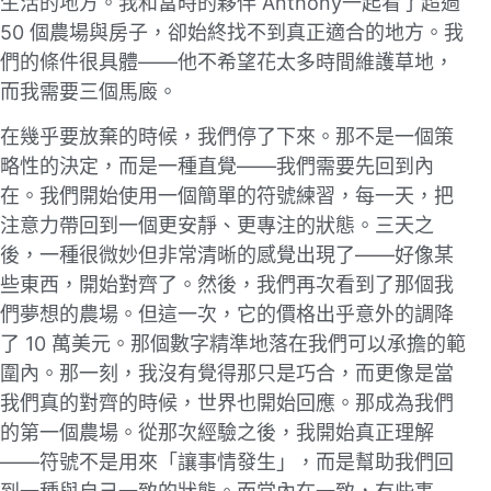
⽣活的地⽅。我和當時的夥伴 Anthony⼀起看了超過
50 個農場與房⼦，卻始終找不到真正適合的地⽅。我
們的條件很具體——他不希望花太多時間維護草地，
⽽我需要三個⾺廄。
在幾乎要放棄的時候，我們停了下來。那不是⼀個策
略性的決定，⽽是⼀種直覺——我們需要先回到內
在。我們開始使⽤⼀個簡單的符號練習，每⼀天，把
注意⼒帶回到⼀個更安靜、更專注的狀態。三天之
後，⼀種很微妙但非常清晰的感覺出現了——好像某
些東西，開始對齊了。然後，我們再次看到了那個我
們夢想的農場。但這⼀次，它的價格出乎意外的調降
了 10 萬美元。那個數字精準地落在我們可以承擔的範
圍內。那⼀刻，我沒有覺得那只是巧合，而更像是當
我們真的對齊的時候，世界也開始回應。那成為我們
的第⼀個農場。從那次經驗之後，我開始真正理解
——符號不是⽤來「讓事情發⽣」，⽽是幫助我們回