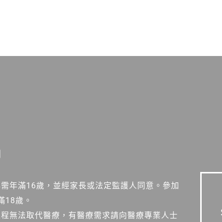
明
心需年滿16歲，並經家長或法定監護人同意。參加
滿18歲。
課程無法取代醫療，有醫療需求請向醫療專業人士